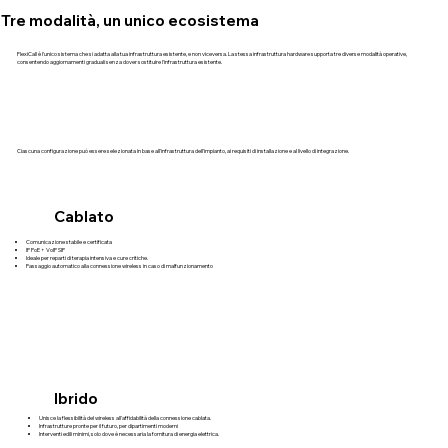
Tre modalità, un unico ecosistema
FlexiCall è l'unico sistema che si adatta alla tua infrastruttura esistente, e non viceversa. La stessa infrastruttura hardware supporta tre diverse modalità operative,
consentendo aggiornamenti graduali senza dover sostituire l'infrastruttura esistente.
Ciascuna configurazione può essere selezionata in base all'infrastruttura dell'impianto, ai requisiti di installazione e al livello di integrazione.
Cablato
Comunicazione stabile e certificata
IP PoE + VoIP SIP
Ideale per reparti di terapia intensiva e cure critiche.
Passaggio automatico alla connessione wireless in caso di malfunzionamento
Ibrido
Unisce la flessibilità del wireless all'affidabilità della connessione cablata.
Infrastrutture pronte per il futuro, per dipartimenti moderni
Interventi edili minimi, solo dove è necessaria la fornitura di energia elettrica.