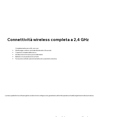
Connettività wireless completa a 2,4 GHz
Completamente senza fili, zero cavi.
Monitoraggio continuo: anomalie rilevate entro 30 secondi
Copertura completa della stanza
Installazione non invasiva, lavori edili minimi.
Batterie con una durata di circa 5 anni
Può essere sostituito autonomamente senza assistenza tecnica.
La stessa piattaforma software gestisce tutte e tre le configurazioni, garantendo uniformità operativa e facilità di gestione in tutta la struttura.