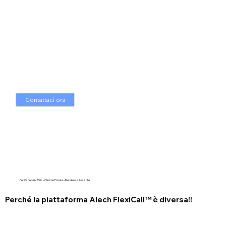
Contattaci ora
Per Ospedali • RSA • Cliniche Private • Residenze Assistite
Perché la piattaforma Alech FlexiCall™ è diversa!!