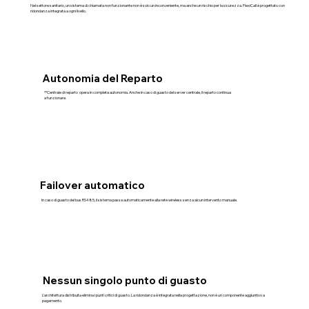
Nel settore sanitario, un sistema di chiamata non funzionante non è solo un inconveniente, ma anche un rischio per la sicurezza. FlexiCall è progettato con
ridondanza integrata a ogni livello.
Autonomia del Reparto
**Centrale di reparto opera in completa autonomia. Anche in caso di guasto del server centrale, il reparto continua
a funzionare.
Failover automatico
In caso di guasto del bus RS485, il sistema passa automaticamente alla rete wireless senza alcun intervento manuale.
Nessun singolo punto di guasto
L'architettura distribuita elimina i punti critici di guasto. La ridondanza è integrata nella progettazione, non è un componente aggiuntivo a
pagamento.