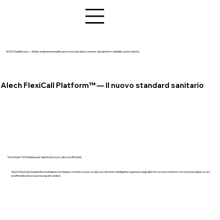
ALECH healthcare — Italian‑engineered healthcare communication systems designed for reliability and simplicity.
Alech FlexiCall Platform™ — Il nuovo standard sanitario
Tecnologia 100% italiana per reparti più sicuri, veloci ed efficienti.
Alech FlexiCall è la piattaforma italiana che integra comunicazione vocale, tracciamento intelligente e gestione degli allarmi in un unico sistema. Un modo più rapido, sicuro
ed efficiente di lavorare nei reparti sanitari.