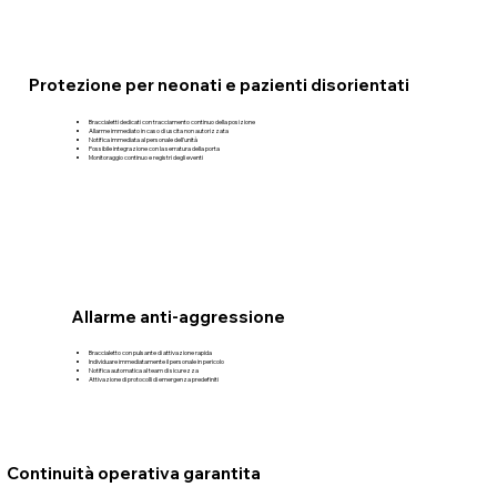
Protezione per neonati e pazienti disorientati
Braccialetti dedicati con tracciamento continuo della posizione
Allarme immediato in caso di uscita non autorizzata
Notifica immediata al personale dell'unità
Possibile integrazione con la serratura della porta
Monitoraggio continuo e registri degli eventi
Allarme anti-aggressione
Braccialetto con pulsante di attivazione rapida
Individuare immediatamente il personale in pericolo
Notifica automatica al team di sicurezza
Attivazione di protocolli di emergenza predefiniti
Continuità operativa garantita