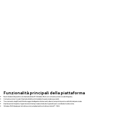
Funzionalità principali della piattaforma
Room Station Dispositivo di chiamata ibrido IP/Wireless BUS con comunicazione vocale integrata.
Comunicazione Vocale Chiamate dirette e immediate tra personale e pazienti.
Tracciamento degli Eventi Monitoraggio intelligente di interventi, allarmi, tempi di risposta e attività del personale.
Dashboard & Analytics Supervisione in tempo reale e indicatori operativi per coordinatori e direzione.
Wireless BUS Ideale per ristrutturazioni, ampliamenti e strutture miste IP + BUS.