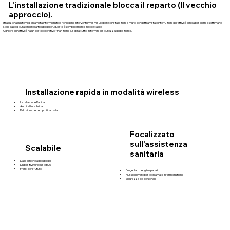
L'installazione tradizionale blocca il reparto (Il vecchio
approccio).
I tradizionali sistemi di chiamata infermieristica richiedono interventi invasivi sulle pareti: installazioni a muro, condotti a vista e interruzioni dell'attività clinica per giorni o settimane.
Nelle case di cura e nei reparti ospedalieri, questo è semplicemente inaccettabile.
Ogni ora di inattività ha un costo: operativo, finanziario e, soprattutto, in termini di sicurezza del paziente.
Installazione rapida in modalità wireless
Installazione Rapida
Architettura ibrida
Riduzione dei tempi di inattività
Focalizzato
sull'assistenza
Scalabile
sanitaria
Dalle cliniche agli ospedali
Dispositivi wireless e BUS
Pronti per il futuro
Progettato per gli ospedali
Flussi di lavoro per le chiamate infermieristiche
Sicurezza del personale