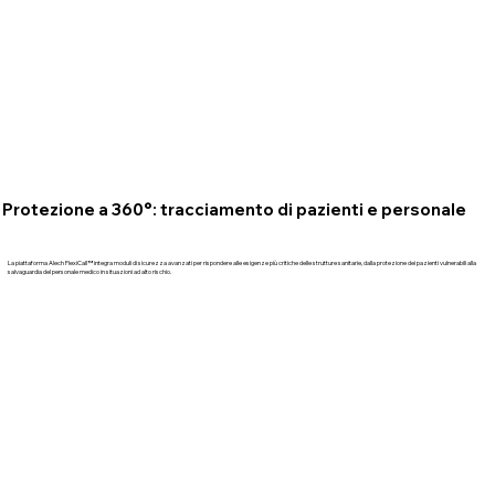
Protezione a 360°: tracciamento di pazienti e personale
La piattaforma Alech FlexiCall™ integra moduli di sicurezza avanzati per rispondere alle esigenze più critiche delle strutture sanitarie, dalla protezione dei pazienti vulnerabili alla
salvaguardia del personale medico in situazioni ad alto rischio.