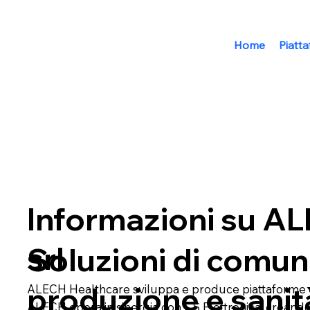
Home
Piatt
Informazioni su A
srl
Soluzioni di comun
produzione e sanit
ALECH Healthcare sviluppa e produce piattaforme di c
ALECH opera in sinergia con CS Elettronica, creand