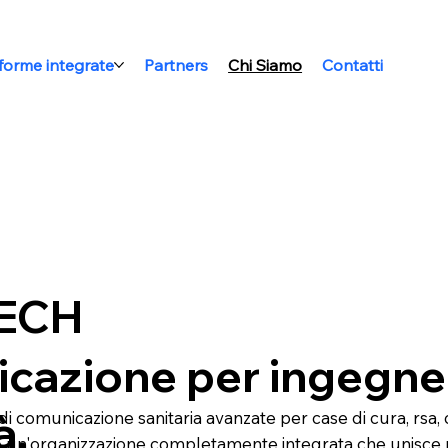
aforme integrate
Partners
Chi Siamo
Contatti
LECH
icazione per ingegner
à.
omunicazione sanitaria avanzate per case di cura, rsa, cen
o un'organizzazione completamente integrata che unisce p