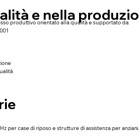
alità e nella produzi
o produttivo orientato alla qualità e supportato da:
9001
zione
ualità
rie
z per case di riposo e strutture di assistenza per anziani.